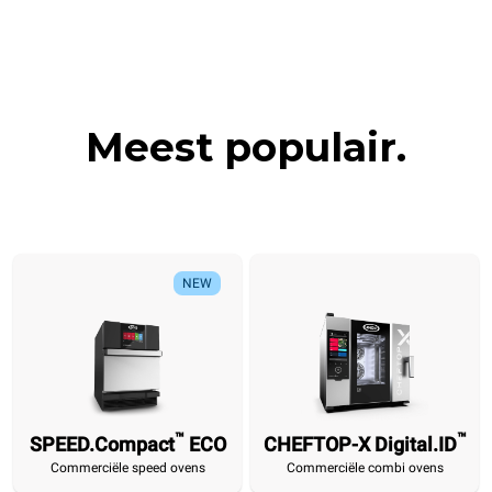
Meest populair.
NEW
NEW
™
™
SPEED.Compact
ECO
CHEFTOP-X Digital.ID
™
SPEED.Compact
CHEFTOP-X
BAKERTOP-X
CHEFTOP
BAKERTOP
SPEED-X
SPEED.Pr
E
Commerciële speed ovens
Commerciële combi ovens
™
™
™
™
™
ECO
Digital.ID
Digital.ID
MIND.Maps
MIND.Maps
Digital.ID