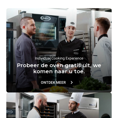
Commerciële
Warme
convectieoven
conserveringssystemen
Individual Cooking Experience
Probeer de oven gratis uit, we
komen naar u toe.
ONTDEK MEER