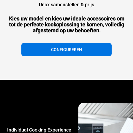
BAKERTOP
SPEED-X
Unox samenstellen & prijs
™
™
MIND.Maps
Digital.ID
Commerciële combi ovens
Commerciële speed ovens
Kies uw model en kies uw ideale accessoires om
tot de perfecte kookoplossing te komen, volledig
afgestemd op uw behoeften.
CONFIGUREREN
™
®
SPEED.Pro
EVEREO
Commerciële speed ovens
Warme conserveringssystemen
Individual Cooking Experience