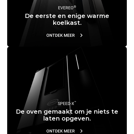
®
EVEREO
De eerste en enige warme
koelkast.
ONTDEK MEER
™
SPEED-X
De oven gemaakt om je niets te
laten opgeven.
ONTDEK MEER