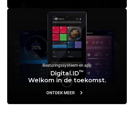
Besturingssysteem en app
™
Digital.ID
Welkom in de toekomst.
ONTDEK MEER