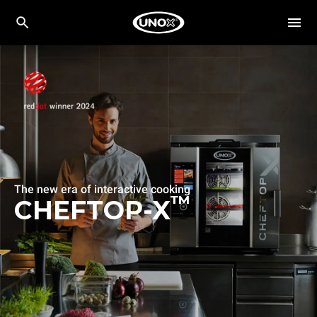
The new era of interactive cooking
™
CHEFTOP-X