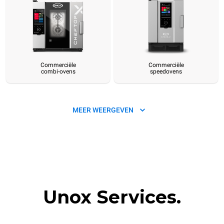
Commerciële
Commerciële
combi-ovens
speedovens
MEER WEERGEVEN
NEW
Professionele
Commerciële convectieovens
Unox Services.
in-store bakkerijovens
met luchtvochtigheid