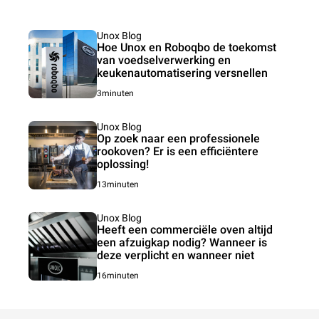
Unox Blog
Hoe Unox en Roboqbo de toekomst
van voedselverwerking en
keukenautomatisering versnellen
3minuten
Unox Blog
Op zoek naar een professionele
rookoven? Er is een efficiëntere
oplossing!
13minuten
Unox Blog
Heeft een commerciële oven altijd
een afzuigkap nodig? Wanneer is
deze verplicht en wanneer niet
16minuten