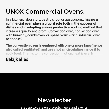
UNOX Commercial Ovens.
In a kitchen, laboratory, pastry shop, or gastronomy,
having a
commercial oven plays a crucial role both in the success of
dishes and in adopting a more productive working method
that
increases quality and profit. Convection oven, convection oven
with humidity, combi oven, or speed oven: which industrial oven
to choose?
The convection oven is equipped with one or more fans (hence
also called ventilated) and uses hot air circulating inside it to
cook food
. Thanks to the convection motion, heat is evenly
distributed in the air, resulting in uniform cooking of the food. A
Bekijk alles
convection oven is suitable for baking frozen bakery or pastry
products or for cooking simple products such as shortcrust
pastry, which does not require particular climatic conditions
during the cooking process.
The convection oven with humidity has the same
characteristics as a ventilated oven but with the addition of
steam
. In this case, the elements we control are: time,
temperature, airspeed, and humidity.
The difference between a commercial convection oven with
Newsletter
humidity and a commercial combi (or trivalent) oven is that the
former is designed for very simple cooking
like those explained
Stay up to date on projects, news and events.