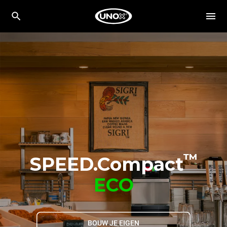
™
SPEED.Compact
ECO
BOUW JE EIGEN