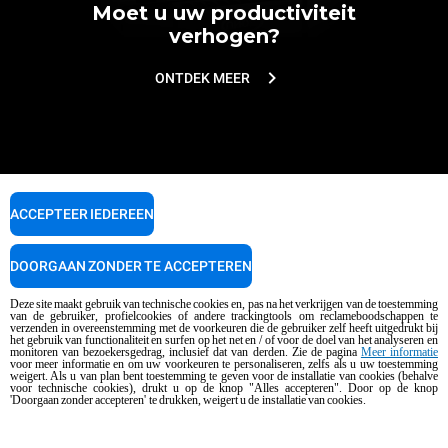
Moet u uw productiviteit
verhogen?
ONTDEK MEER
ACCEPTEER IEDEREEN
DOORGAAN ZONDER TE ACCEPTEREN
Newsletter
Deze site maakt gebruik van technische cookies en, pas na het verkrijgen van de toestemming
van de gebruiker, profielcookies of andere trackingtools om reclameboodschappen te
Stay up to date on projects, news and events.
verzenden in overeenstemming met de voorkeuren die de gebruiker zelf heeft uitgedrukt bij
het gebruik van functionaliteit en surfen op het net en / of voor de doel van het analyseren en
monitoren van bezoekersgedrag, inclusief dat van derden. Zie de pagina
Meer informatie
voor meer informatie en om uw voorkeuren te personaliseren, zelfs als u uw toestemming
weigert. Als u van plan bent toestemming te geven voor de installatie van cookies (behalve
SUBSCRIBE
voor technische cookies), drukt u op de knop "Alles accepteren". Door op de knop
'Doorgaan zonder accepteren' te drukken, weigert u de installatie van cookies.