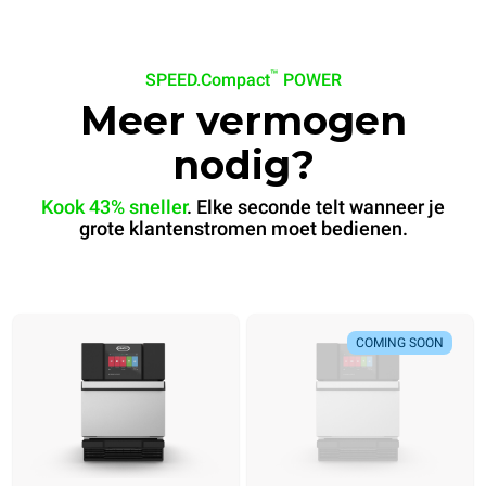
™
SPEED.Compact
POWER
Meer vermogen
nodig?
Kook 43% sneller
. Elke seconde telt wanneer je
grote klantenstromen moet bedienen.
COMING SOON
Bananenbrood
Bánh mì
COMING SOON
Klaar in
Klaar in
60 sec
30 sec
.
.