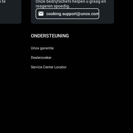
 te
Onze bedrijfschefs helpen u graag en
reageren spoedig.
cooking.support@unox.com
ONDERSTEUNING
Unox garantie
Dealerzoeker
Service Center Locator