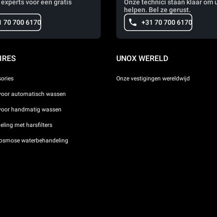
 experts voor een gratis
Onze technici staan klaar om u
helpen. Bel ze gerust.
1 70 700 6170
+31 70 700 6170
IRES
UNOX WERELD
sories
Onze vestigingen wereldwijd
voor automatisch wassen
 voor handmatig wassen
ling met harsfilters
osmose waterbehandeling