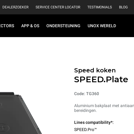
DEALERZOEKER
SERVICE CENTER LOCATOR
TESTIMONIALS
BLOG
ECTORS
APP & OS
ONDERSTEUNING
UNOX WERELD
Speed koken
SPEED.Plate
Code: TG360
Aluminium bakplaat met antiaanb
bereidingen.
Lines compatibility*:
SPEED.Pro™