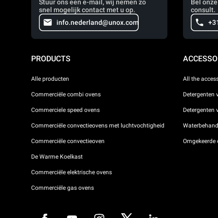
Stuur ons een e-mail, wij nemen zo
Bel onze
snel mogelijk contact met u op.
consult.
info.nederland@unox.com
+3
PRODUCTS
ACCESSO
Alle producten
All the acces
Commerciële combi ovens
Detergenten 
Commerciele speed ovens
Detergenten
Commerciële convectieovens met luchtvochtigheid
Waterbehande
Commerciële convectieoven
Omgekeerde 
De Warme Koelkast
Commerciële elektrische ovens
Commerciële gas ovens