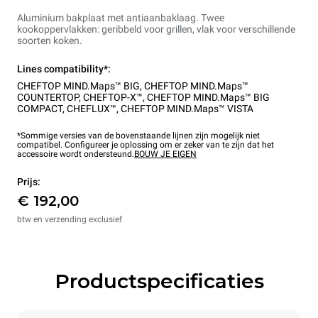
Aluminium bakplaat met antiaanbaklaag. Twee
kookoppervlakken: geribbeld voor grillen, vlak voor verschillende
soorten koken.
Lines compatibility*:
CHEFTOP MIND.Maps™ BIG
,
CHEFTOP MIND.Maps™
COUNTERTOP
,
CHEFTOP-X™
,
CHEFTOP MIND.Maps™ BIG
COMPACT
,
CHEFLUX™
,
CHEFTOP MIND.Maps™ VISTA
*Sommige versies van de bovenstaande lijnen zijn mogelijk niet
compatibel. Configureer je oplossing om er zeker van te zijn dat het
accessoire wordt ondersteund.
BOUW JE EIGEN
Prijs:
€ 192,00
btw en verzending exclusief
Productspecificaties