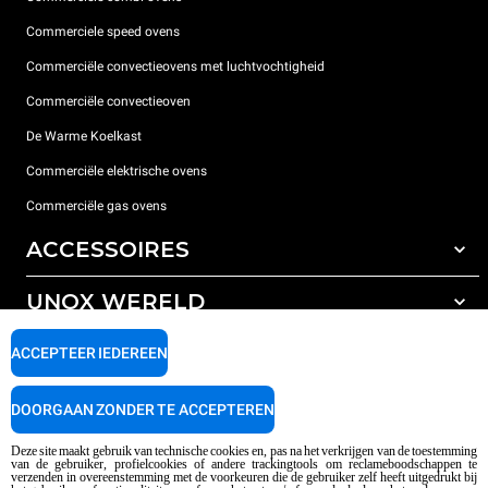
Commerciele speed ovens
Commerciële convectieovens met luchtvochtigheid
Commerciële convectieoven
De Warme Koelkast
Commerciële elektrische ovens
Commerciële gas ovens
ACCESSOIRES
UNOX WERELD
All the accessories
Detergenten voor automatisch wassen
ONDERSTEUNING
ACCEPTEER IEDEREEN
Onze vestigingen wereldwijd
Detergenten voor handmatig wassen
Waterbehandeling met harsfilters
Unox garantie
DOORGAAN ZONDER TE ACCEPTEREN
Omgekeerde osmose waterbehandeling
Dealerzoeker
Deze site maakt gebruik van technische cookies en, pas na het verkrijgen van de toestemming
van de gebruiker, profielcookies of andere trackingtools om reclameboodschappen te
Service Center Locator
verzenden in overeenstemming met de voorkeuren die de gebruiker zelf heeft uitgedrukt bij