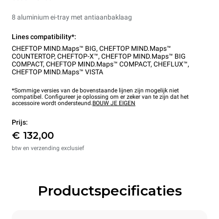
8 aluminium ei-tray met antiaanbaklaag
Lines compatibility*:
CHEFTOP MIND.Maps™ BIG
,
CHEFTOP MIND.Maps™
COUNTERTOP
,
CHEFTOP-X™
,
CHEFTOP MIND.Maps™ BIG
COMPACT
,
CHEFTOP MIND.Maps™ COMPACT
,
CHEFLUX™
,
CHEFTOP MIND.Maps™ VISTA
*Sommige versies van de bovenstaande lijnen zijn mogelijk niet
compatibel. Configureer je oplossing om er zeker van te zijn dat het
accessoire wordt ondersteund.
BOUW JE EIGEN
Prijs:
€ 132,00
btw en verzending exclusief
Productspecificaties