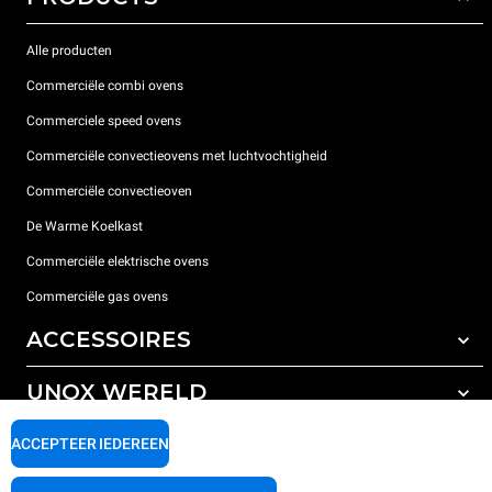
Alle producten
Commerciële combi ovens
Commerciele speed ovens
Commerciële convectieovens met luchtvochtigheid
Commerciële convectieoven
De Warme Koelkast
Commerciële elektrische ovens
Commerciële gas ovens
ACCESSOIRES
UNOX WERELD
All the accessories
Detergenten voor automatisch wassen
ONDERSTEUNING
ACCEPTEER IEDEREEN
Onze vestigingen wereldwijd
Detergenten voor handmatig wassen