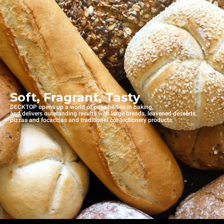
Soft, Fragrant, Tasty
DECKTOP opens up a world of possibilities in baking,
and delivers outstanding results with large breads, leavened desserts,
pizzas and focaccias and traditional confectionery products.