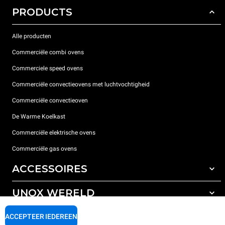
PRODUCTS
Alle producten
Commerciële combi ovens
Commerciele speed ovens
Commerciële convectieovens met luchtvochtigheid
Commerciële convectieoven
De Warme Koelkast
Commerciële elektrische ovens
Commerciële gas ovens
ACCESSOIRES
UNOX WERELD
All the accessories
Detergenten voor automatisch wassen
ONDERSTEUNING
ACCEPTEER IEDEREEN
Onze vestigingen wereldwijd