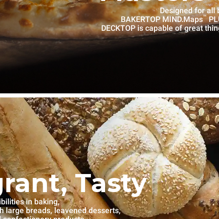
Designed for all
™
BAKERTOP MIND.Maps
PLU
DECKTOP is capable of great thin
grant, Tasty
lities in baking,
th large breads, leavened desserts,