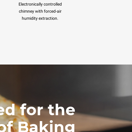
Electronically controlled
chimney with forced-air
humidity extraction.
d for the
of Baking