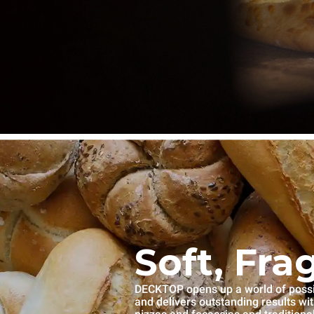
Soft, Fra
DECKTOP opens up a world of possibi
and delivers outstanding results wi