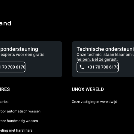
land
pondersteuning
Technische ondersteun
 experts voor een gratis
Onze technici staan klaar om u
helpen. Bel ze gerust.
1 70 700 6170
+31 70 700 6170
IRES
UNOX WERELD
sories
Onze vestigingen wereldwijd
voor automatisch wassen
 voor handmatig wassen
ling met harsfilters