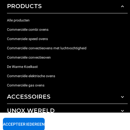
PRODUCTS
Alle producten
Commerciële combi ovens
Commerciele speed ovens
Commerciële convectieovens met luchtvochtigheid
Commerciële convectieoven
De Warme Koelkast
Commerciële elektrische ovens
Commerciële gas ovens
ACCESSOIRES
UNOX WERELD
All the accessories
Detergenten voor automatisch wassen
ONDERSTEUNING
ACCEPTEER IEDEREEN
Onze vestigingen wereldwijd
Detergenten voor handmatig wassen