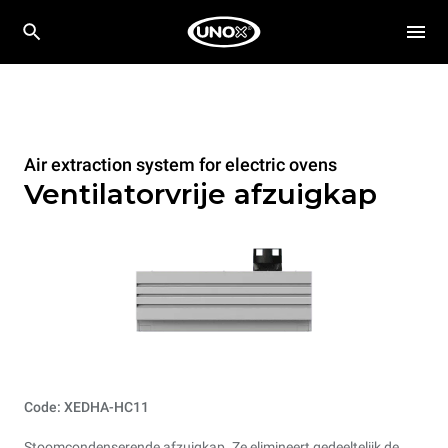
Air extraction system for electric ovens
Ventilatorvrije afzuigkap
Code: XEDHA-HC11
Stoomcondenserende afzuigkap. Ze elimineert gedeeltelijk de