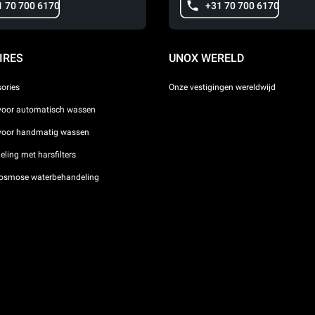
1 70 700 6170
+31 70 700 6170
IRES
UNOX WERELD
sories
Onze vestigingen wereldwijd
voor automatisch wassen
 voor handmatig wassen
ling met harsfilters
osmose waterbehandeling