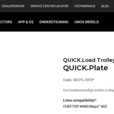
DEALERZOEKER
SERVICE CENTER LOCATOR
TESTIMONIALS
BLOG
ECTORS
APP & OS
ONDERSTEUNING
UNOX WERELD
QUICK.Load Trolle
QUICK.Plate
Code: XEVTL-051P
Corrosiebestendige stalen trolle
Lines compatibility*:
CHEFTOP MIND.Maps™ BIG