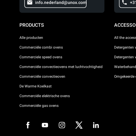
info.nederland@unox.com
+3
PRODUCTS
ACCESSO
Alle producten
All the acces
Commerciële combi ovens
Detergenten 
Commerciele speed ovens
Detergenten
Commerciële convectieovens met luchtvochtigheid
Waterbehande
Commerciële convectieoven
Omgekeerde 
De Warme Koelkast
Commerciële elektrische ovens
Commerciële gas ovens