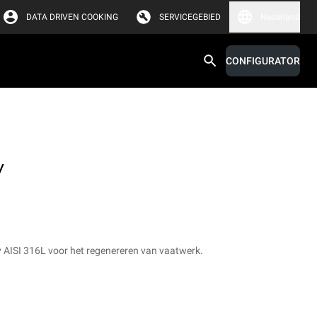
DATA DRIVEN COOKING
SERVICEGEBIED
Nederland
CONFIGURATOR
y
y AISI 316L voor het regenereren van vaatwerk.