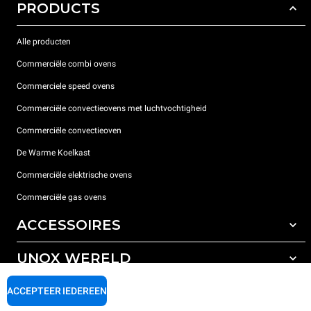
PRODUCTS
Alle producten
Commerciële combi ovens
Commerciele speed ovens
Commerciële convectieovens met luchtvochtigheid
Commerciële convectieoven
De Warme Koelkast
Commerciële elektrische ovens
Commerciële gas ovens
ACCESSOIRES
UNOX WERELD
All the accessories
Detergenten voor automatisch wassen
ONDERSTEUNING
ACCEPTEER IEDEREEN
Onze vestigingen wereldwijd
Detergenten voor handmatig wassen