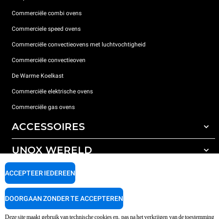
Commerciële combi ovens
Commerciele speed ovens
Commerciële convectieovens met luchtvochtigheid
Commerciële convectieoven
De Warme Koelkast
Commerciële elektrische ovens
Commerciële gas ovens
ACCESSOIRES
UNOX WERELD
All the accessories
Detergenten voor automatisch wassen
ONDERSTEUNING
ACCEPTEER IEDEREEN
Onze vestigingen wereldwijd
Detergenten voor handmatig wassen
Waterbehandeling met harsfilters
Unox garantie
DOORGAAN ZONDER TE ACCEPTEREN
Omgekeerde osmose waterbehandeling
Dealerzoeker
Deze site maakt gebruik van technische cookies en, pas na het verkrijgen van de toestemming