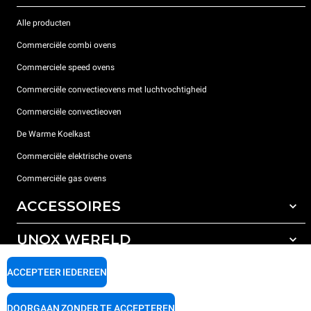
Alle producten
Commerciële combi ovens
Commerciele speed ovens
Commerciële convectieovens met luchtvochtigheid
Commerciële convectieoven
De Warme Koelkast
Commerciële elektrische ovens
Commerciële gas ovens
ACCESSOIRES
UNOX WERELD
All the accessories
Detergenten voor automatisch wassen
ONDERSTEUNING
ACCEPTEER IEDEREEN
Onze vestigingen wereldwijd
Detergenten voor handmatig wassen
Waterbehandeling met harsfilters
Unox garantie
DOORGAAN ZONDER TE ACCEPTEREN