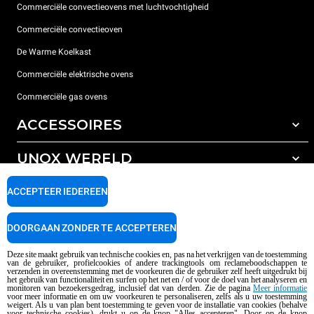
Commerciële convectieovens met luchtvochtigheid
Commerciële convectieoven
De Warme Koelkast
Commerciële elektrische ovens
Commerciële gas ovens
ACCESSOIRES
UNOX WERELD
All the accessories
Detergenten voor automatisch wassen
ONDERSTEUNING
ACCEPTEER IEDEREEN
Onze vestigingen wereldwijd
Detergenten voor handmatig wassen
Waterbehandeling met harsfilters
Unox garantie
DOORGAAN ZONDER TE ACCEPTEREN
Omgekeerde osmose waterbehandeling
Dealerzoeker
Deze site maakt gebruik van technische cookies en, pas na het verkrijgen van de toestemming
van de gebruiker, profielcookies of andere trackingtools om reclameboodschappen te
Service Center Locator
verzenden in overeenstemming met de voorkeuren die de gebruiker zelf heeft uitgedrukt bij
het gebruik van functionaliteit en surfen op het net en / of voor de doel van het analyseren en
AI Content Disclaimer
Privacy policy
Cookie policy
monitoren van bezoekersgedrag, inclusief dat van derden. Zie de pagina
Meer informatie
voor meer informatie en om uw voorkeuren te personaliseren, zelfs als u uw toestemming
Copyright 2026 UNOX SpA All rights reserved. Reg. Imp. Padova n °
weigert. Als u van plan bent toestemming te geven voor de installatie van cookies (behalve
04230750285 - REA Padova 372835 - Cap. Soc. 5.000.000 € iv - P.IVA / CF
voor technische cookies), drukt u op de knop "Alles accepteren". Door op de knop