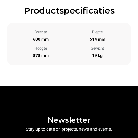
Productspecificaties
Breedte
Diepte
600 mm
514 mm
Hoogte
Gewicht
878 mm
19 kg
Newsletter
Stay up to date on projects, news and events.