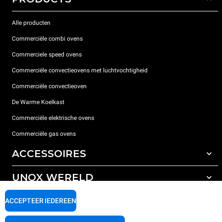
Alle producten
Commerciële combi ovens
Commerciele speed ovens
Commerciële convectieovens met luchtvochtigheid
Commerciële convectieoven
De Warme Koelkast
Commerciële elektrische ovens
Commerciële gas ovens
ACCESSOIRES
UNOX WERELD
All the accessories
Detergenten voor automatisch wassen
ONDERSTEUNING
ACCEPTEER IEDEREEN
Onze vestigingen wereldwijd
Detergenten voor handmatig wassen