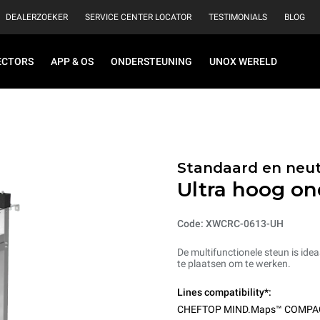
DEALERZOEKER
SERVICE CENTER LOCATOR
TESTIMONIALS
BLOG
ECTORS
APP & OS
ONDERSTEUNING
UNOX WERELD
Standaard en neut
Ultra hoog on
Code: XWCRC-0613-UH
De multifunctionele steun is ide
te plaatsen om te werken.
Lines compatibility*:
CHEFTOP MIND.Maps™ COMPA