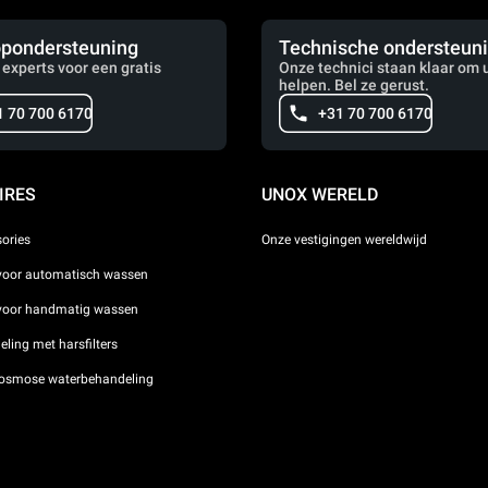
pondersteuning
Technische ondersteun
 experts voor een gratis
Onze technici staan klaar om u
helpen. Bel ze gerust.
1 70 700 6170
+31 70 700 6170
IRES
UNOX WERELD
sories
Onze vestigingen wereldwijd
voor automatisch wassen
 voor handmatig wassen
ling met harsfilters
osmose waterbehandeling