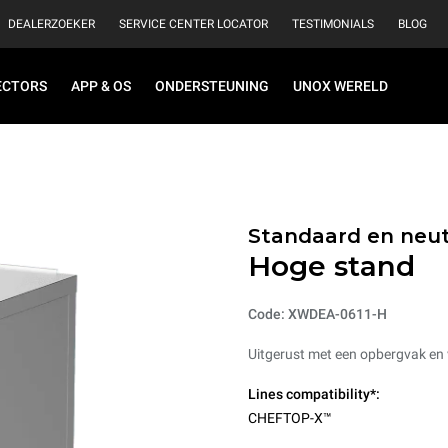
DEALERZOEKER
SERVICE CENTER LOCATOR
TESTIMONIALS
BLOG
ECTORS
APP & OS
ONDERSTEUNING
UNOX WERELD
Standaard en neut
Hoge stand
Code: XWDEA-0611-H
Uitgerust met een opbergvak en v
Lines compatibility*:
CHEFTOP-X™