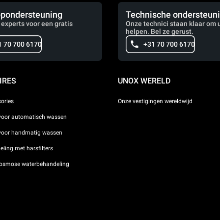
pondersteuning
Technische ondersteun
 experts voor een gratis
Onze technici staan klaar om u
helpen. Bel ze gerust.
1 70 700 6170
+31 70 700 6170
IRES
UNOX WERELD
sories
Onze vestigingen wereldwijd
voor automatisch wassen
 voor handmatig wassen
ling met harsfilters
osmose waterbehandeling