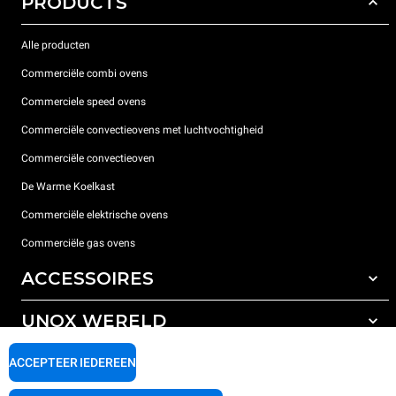
PRODUCTS
Alle producten
Commerciële combi ovens
Commerciele speed ovens
Commerciële convectieovens met luchtvochtigheid
Commerciële convectieoven
De Warme Koelkast
Commerciële elektrische ovens
Commerciële gas ovens
ACCESSOIRES
UNOX WERELD
All the accessories
Detergenten voor automatisch wassen
ONDERSTEUNING
ACCEPTEER IEDEREEN
Onze vestigingen wereldwijd
Detergenten voor handmatig wassen