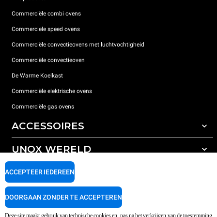
Commerciële combi ovens
Commerciele speed ovens
Commerciële convectieovens met luchtvochtigheid
Commerciële convectieoven
De Warme Koelkast
Commerciële elektrische ovens
Commerciële gas ovens
ACCESSOIRES
UNOX WERELD
All the accessories
Detergenten voor automatisch wassen
ONDERSTEUNING
ACCEPTEER IEDEREEN
Onze vestigingen wereldwijd
Detergenten voor handmatig wassen
Waterbehandeling met harsfilters
Unox garantie
DOORGAAN ZONDER TE ACCEPTEREN
Omgekeerde osmose waterbehandeling
Dealerzoeker
Deze site maakt gebruik van technische cookies en, pas na het verkrijgen van de toestemming