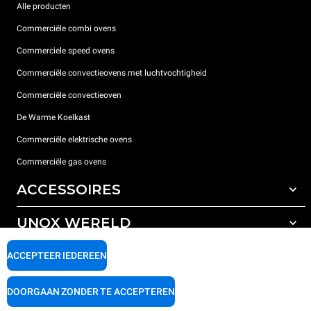
Alle producten
Commerciële combi ovens
Commerciele speed ovens
Commerciële convectieovens met luchtvochtigheid
Commerciële convectieoven
De Warme Koelkast
Commerciële elektrische ovens
Commerciële gas ovens
ACCESSOIRES
UNOX WERELD
All the accessories
Detergenten voor automatisch wassen
ONDERSTEUNING
ACCEPTEER IEDEREEN
Onze vestigingen wereldwijd
Detergenten voor handmatig wassen
Waterbehandeling met harsfilters
Unox garantie
DOORGAAN ZONDER TE ACCEPTEREN