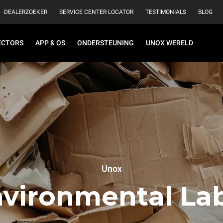
DEALERZOEKER
SERVICE CENTER LOCATOR
TESTIMONIALS
BLOG
ECTORS
APP & OS
ONDERSTEUNING
UNOX WERELD
Unox
vironmental La