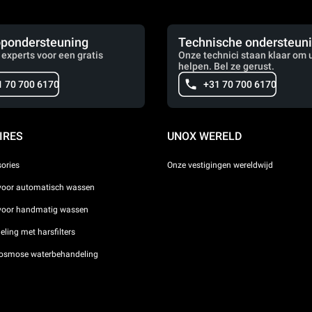
pondersteuning
Technische ondersteun
 experts voor een gratis
Onze technici staan klaar om u
helpen. Bel ze gerust.
1 70 700 6170
+31 70 700 6170
IRES
UNOX WERELD
sories
Onze vestigingen wereldwijd
voor automatisch wassen
 voor handmatig wassen
ling met harsfilters
osmose waterbehandeling