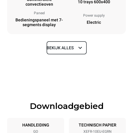
10 trays 600x400
convectieoven
Paneel
Power supply
Bedieningspaneel met 7-
Electric
segments display
BEKIJK ALLES
Afmetingen
Width
Depth
800 mm
811 mm
Height
Weight
952 mm
96 kg
Downloadgebied
Roosterspecificaties
Number of trays
Tray size
10
600x400
HANDLEIDING
TECHNISCH PAPIER
GO
XEFR-10EU-EGRN
Afstand tussen trays