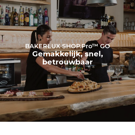
van de energiemix van het
elektriciteitsnet waarop de
oven is aangesloten; deze
laatste kunnen worden
geëlimineerd door te
kiezen voor energie uit
hernieuwbare
bronnen.
Greenhouse Gas
Protocol
BAKERLUX SHOP.Pro™ GO
Gemakkelijk, snel,
betrouwbaar