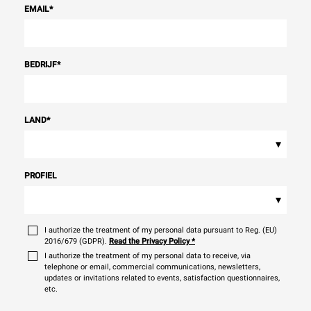
EMAIL
*
BEDRIJF
*
LAND
*
▾
PROFIEL
▾
I authorize the treatment of my personal data pursuant to Reg. (EU)
2016/679 (GDPR).
Read the Privacy Policy
*
I authorize the treatment of my personal data to receive, via
telephone or email, commercial communications, newsletters,
updates or invitations related to events, satisfaction questionnaires,
etc.