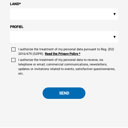
LAND
*
▾
PROFIEL
▾
I authorize the treatment of my personal data pursuant to Reg. (EU)
2016/679 (GDPR).
Read the Privacy Policy
*
I authorize the treatment of my personal data to receive, via
telephone or email, commercial communications, newsletters,
updates or invitations related to events, satisfaction questionnaires,
etc.
SEND