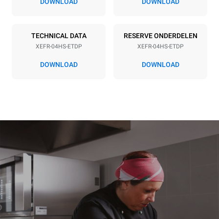
DOWNLOAD
DOWNLOAD
Frequency
Stekkertype
50 / 60 Hz
Schuko | ✓
TECHNICAL DATA
RESERVE ONDERDELEN
XEFR-04HS-ETDP
XEFR-04HS-ETDP
*
Verbruik in kwh en co2-uitstoot
DOWNLOAD
DOWNLOAD
Verbruik in kWh
CO2-uitstoot
6,6 kWh/dag
0 Kg CO2/dag
De schatting omvat alleen
de directe emissies die
door de oven worden
geproduceerd. Indirecte
emissies zijn afhankelijk
van de energiemix van het
elektriciteitsnet waarop de
oven is aangesloten; deze
laatste kunnen worden
geëlimineerd door te
kiezen voor energie uit
hernieuwbare
bronnen.
Greenhouse Gas
Protocol