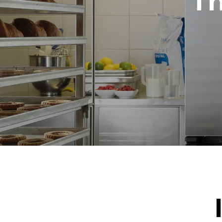
T
NIET INBE
*
Verbruik in kwh en co2-uitstoot
Verbruik in k
19,3 kWh/d
Geschat op ba
wasprogramma
1 lange was
1 medium w