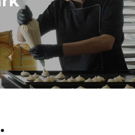
rk
Geschat op basis van dagelijks gebruik van de
oven (300 dagen/jaar):
6 lichte ladingen gebraden kip (geladen op
20%)
irecte
1 volle lading geroosterde aardappelen
den
3 volle ladingen met stoom koken
es zijn
2 uur lege oven op 180 °C
van het
n is
nen worden
or energie
.