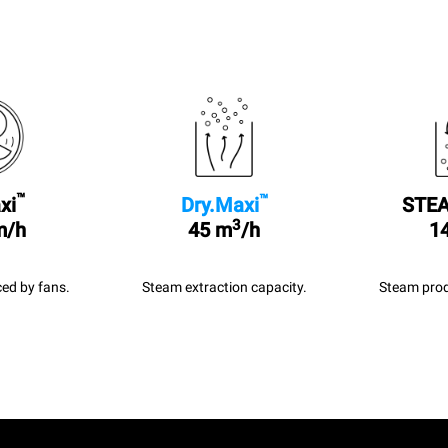
™
™
xi
Dry.Maxi
STEA
3
m/h
45 m
/h
14
ed by fans.
Steam extraction capacity.
Steam prod