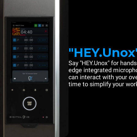
"HEY.Unox
Say "HEY.Unox" for hands-
edge integrated microph
can interact with your ove
time to simplify your work