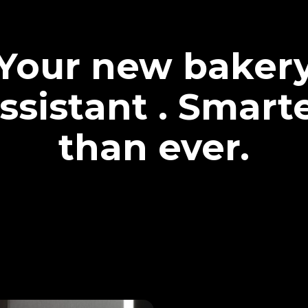
Your new baker
ssistant . Smart
than ever.