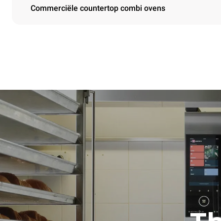
Commerciële countertop combi ovens
Afmetingen
Width
860 mm
Weight
178 kg
Roosterspecificaties
Number of tra
10
Power supply
Voltage
380-415V 3
Stekkertype