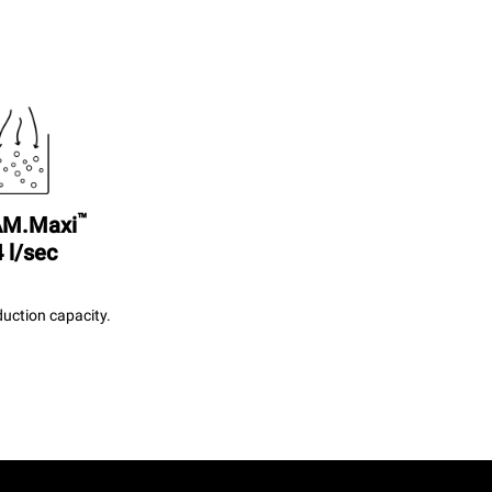
™
M.Maxi
 l/sec
uction capacity.