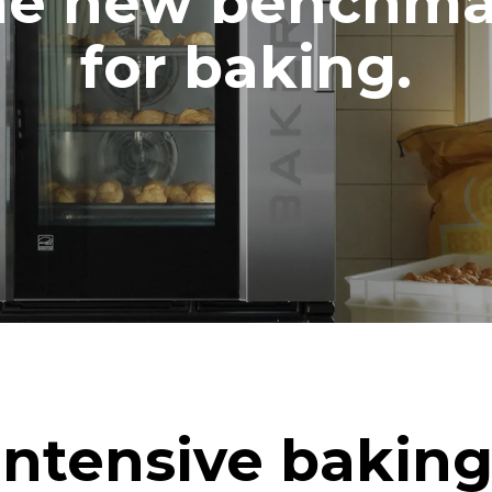
he new benchma
GREPEN
for baking.
Wh
CO2-uitstoot
ag
0 Kg CO2/dag
De schatting omvat alleen de d
emissies die door de oven wor
geproduceerd. Indirecte emissi
afhankelijk van de energiemix 
elektriciteitsnet waarop de ove
aangesloten; deze laatste kun
geëlimineerd door te kiezen vo
uit hernieuwbare bronnen.
sis van de volgende wekelijkse
's (42 weken/jaar):
beurt
asbeurt
Intensive baking