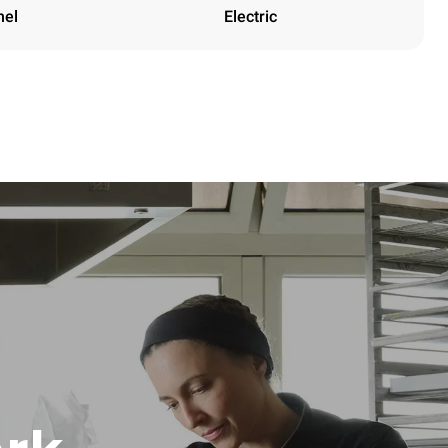
nel
Electric
Height
1219 mm
Afstand tussen trays
84 mm
Frequency
50 / 60 Hz