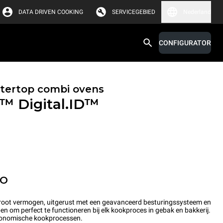
DATA DRIVEN COOKING
SERVICEGEBIED
Nederland
CONFIGURATOR
tertop combi ovens
X™
Digital.ID™
PO
root vermogen, uitgerust met een geavanceerd besturingssysteem en
en om perfect te functioneren bij elk kookproces in gebak en bakkerij.
stronomische kookprocessen.