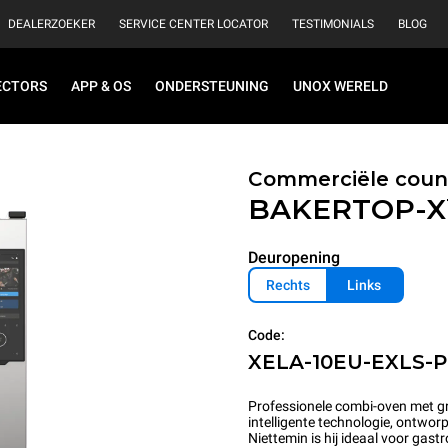
DEALERZOEKER
SERVICE CENTER LOCATOR
TESTIMONIALS
BLOG
ECTORS
APP & OS
ONDERSTEUNING
UNOX WERELD
Commerciële coun
BAKERTOP-
Deuropening
Rechts
Links
Code:
XELA-10EU-EXLS-
Professionele combi-oven met g
intelligente technologie, ontworp
Niettemin is hij ideaal voor ga