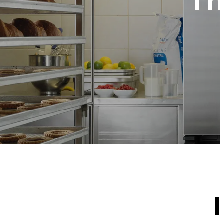
T
NIET INBE
*
Verbruik in kwh en co2-uitstoot
Verbruik in k
19,3 kWh/d
Geschat op ba
wasprogramma
1 korte was