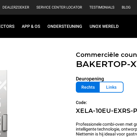
DEALERZOEKER
SERVICE CENTER LOCATOR
TESTIMONIALS
BLOG
ECTORS
APP & OS
ONDERSTEUNING
UNOX WERELD
Commerciële coun
BAKERTOP-
Deuropening
Rechts
Links
Code:
XELA-10EU-EXRS-
Professionele combi-oven met g
intelligente technologie, ontworp
Niettemin is hij ideaal voor ga