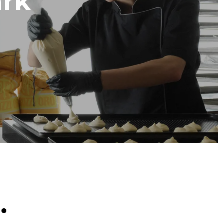
rk
Geschat op basis van dagelijks gebruik van de
oven (300 dagen/jaar):
8 middelgrote ladingen croissants
irecte
den
es zijn
van het
n is
nen worden
or energie
.