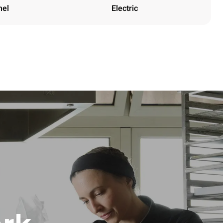
nel
Electric
Height
1219 mm
Afstand tussen trays
84 mm
Frequency
50 / 60 Hz