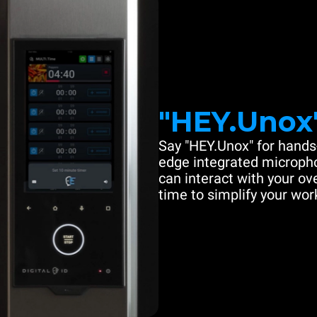
"HEY.Unox
Say "HEY.Unox" for hands-
edge integrated microph
can interact with your ove
time to simplify your work