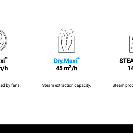
™
™
xi
Dry.Maxi
STEA
3
m/h
45 m
/h
14
ed by fans.
Steam extraction capacity.
Steam prod