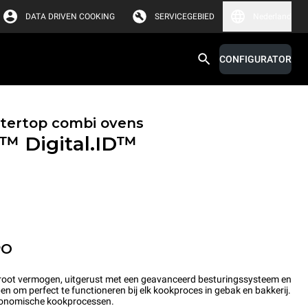
DATA DRIVEN COOKING
SERVICEGEBIED
Nederland
CONFIGURATOR
tertop combi ovens
X™
Digital.ID™
PO
root vermogen, uitgerust met een geavanceerd besturingssysteem en
en om perfect te functioneren bij elk kookproces in gebak en bakkerij.
stronomische kookprocessen.