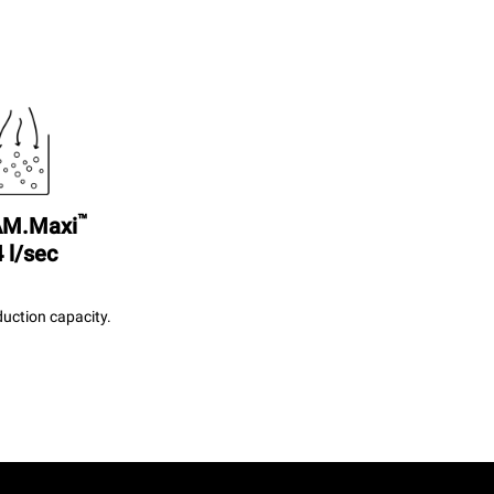
™
M.Maxi
 l/sec
uction capacity.