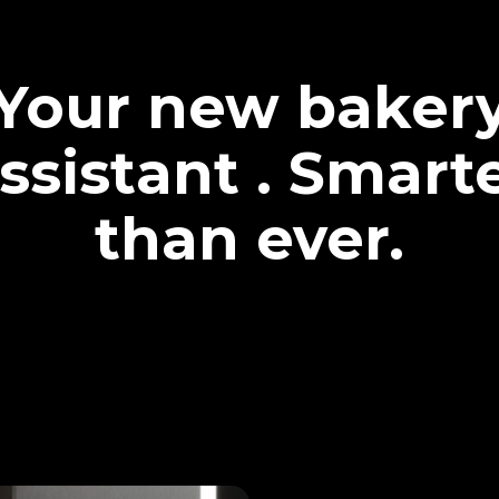
Your new baker
ssistant . Smart
than ever.