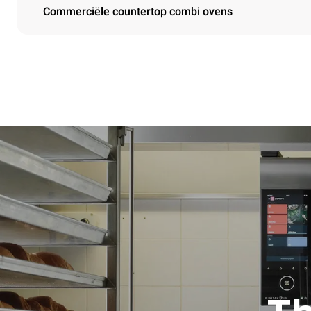
Commerciële countertop combi ovens
Afmetingen
Width
860 mm
Weight
178 kg
Roosterspecificaties
Number of tra
10
Power supply
Voltage
380-415V 3
Stekkertype