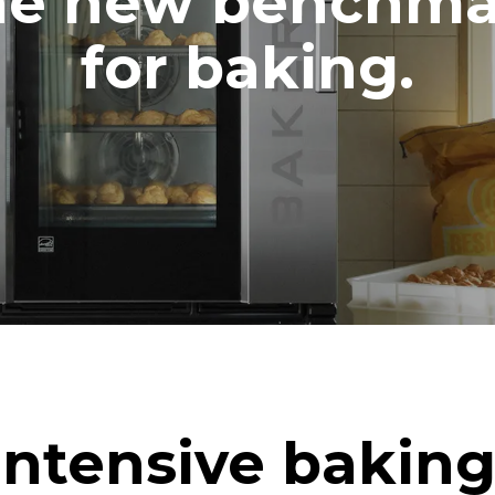
he new benchma
GREPEN
for baking.
Wh
CO2-uitstoot
ag
0 Kg CO2/dag
De schatting omvat alleen de d
emissies die door de oven wor
geproduceerd. Indirecte emissi
afhankelijk van de energiemix 
elektriciteitsnet waarop de ove
aangesloten; deze laatste kun
geëlimineerd door te kiezen vo
uit hernieuwbare bronnen.
sis van de volgende wekelijkse
's (42 weken/jaar):
beurt
Intensive baking