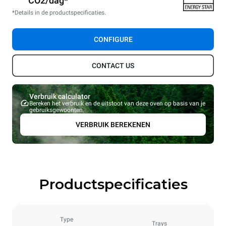
CO2/dag*
*Details in de productspecificaties.
CONFIGURE
CONTACT US
Verbruik calculator
Bereken het verbruik en de uitstoot van deze oven op basis van je
gebruiksgewoonten.
VERBRUIK BEREKENEN
Productspecificaties
Type
Trays