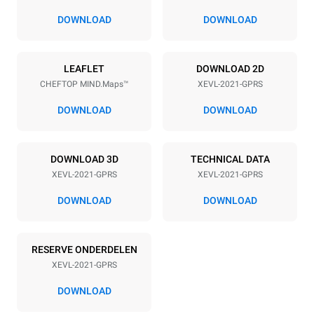
67 mm
DOWNLOAD
DOWNLOAD
Power supply
LEAFLET
DOWNLOAD 2D
CHEFTOP MIND.Maps™
XEVL-2021-GPRS
Voltage
Electric power
220-240V 1N~
2,6 kW
DOWNLOAD
DOWNLOAD
Frequency
Nominal gas power max.
50 / 60 Hz
90 kW (324 MJ/h)
DOWNLOAD 3D
TECHNICAL DATA
Stekkertype
XEVL-2021-GPRS
XEVL-2021-GPRS
Schuko | ✓
DOWNLOAD
DOWNLOAD
*
Verbruik in kwh en co2-uitstoot
RESERVE ONDERDELEN
Verbruik in kWh
CO2-uitstoot
XEVL-2021-GPRS
384,6 kWh/dag
69,6 Kg CO2/dag
De schatting omvat alleen
DOWNLOAD
de directe emissies door
gasverbranding. Directe