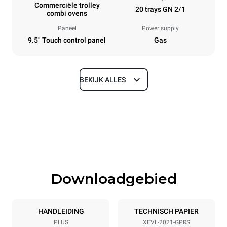
Commerciële trolley
20 trays GN 2/1
combi ovens
Paneel
Power supply
9.5" Touch control panel
Gas
BEKIJK ALLES
Afmetingen
Width
Depth
892 mm
1164 mm
Height
Weight
1875 mm
363 kg
Downloadgebied
Roosterspecificaties
Number of trays
Tray size
20
GN 2/1
HANDLEIDING
TECHNISCH PAPIER
PLUS
XEVL-2021-GPRS
Afstand tussen trays