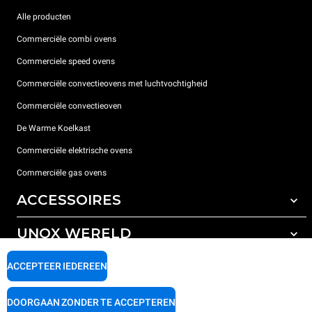
Alle producten
Commerciële combi ovens
Commerciele speed ovens
Commerciële convectieovens met luchtvochtigheid
Commerciële convectieoven
De Warme Koelkast
Commerciële elektrische ovens
Commerciële gas ovens
ACCESSOIRES
UNOX WERELD
All the accessories
Detergenten voor automatisch wassen
ONDERSTEUNING
ACCEPTEER IEDEREEN
Onze vestigingen wereldwijd
Detergenten voor handmatig wassen
Waterbehandeling met harsfilters
Unox garantie
DOORGAAN ZONDER TE ACCEPTEREN