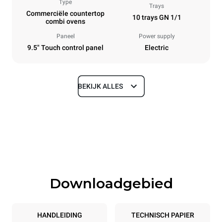
Type
Trays
Commerciële countertop
10 trays GN 1/1
combi ovens
Paneel
Power supply
9.5" Touch control panel
Electric
BEKIJK ALLES
Afmetingen
Width
Depth
750 mm
783 mm
Height
Weight
1010 mm
92 kg
Downloadgebied
Roosterspecificaties
Number of trays
Tray size
10
GN 1/1
HANDLEIDING
TECHNISCH PAPIER