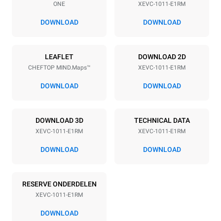
ONE
XEVC-1011-E1RM
Afstand tussen trays
67 mm
DOWNLOAD
DOWNLOAD
Power supply
LEAFLET
DOWNLOAD 2D
CHEFTOP MIND.Maps™
XEVC-1011-E1RM
Voltage
Electric power
380-415V 3N~ / 220-240V
18,5 kW
DOWNLOAD
DOWNLOAD
3~
Frequency
Stekkertype
50 / 60 Hz
NIET INBEGREPEN
DOWNLOAD 3D
TECHNICAL DATA
XEVC-1011-E1RM
XEVC-1011-E1RM
DOWNLOAD
DOWNLOAD
*
Verbruik in kwh en co2-uitstoot
Verbruik in kWh
CO2-uitstoot
RESERVE ONDERDELEN
42,6 kWh/dag
0 Kg CO2/dag
De schatting omvat alleen
XEVC-1011-E1RM
de directe emissies die
door de oven worden
DOWNLOAD
geproduceerd. Indirecte