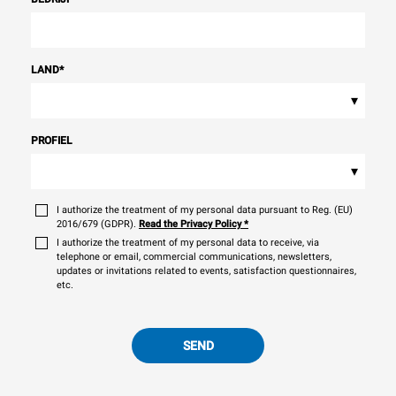
LAND
*
▾
PROFIEL
▾
I authorize the treatment of my personal data pursuant to Reg. (EU)
2016/679 (GDPR).
Read the Privacy Policy
*
I authorize the treatment of my personal data to receive, via
telephone or email, commercial communications, newsletters,
updates or invitations related to events, satisfaction questionnaires,
etc.
SEND