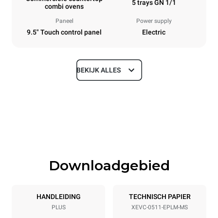
5 trays GN 1/1
combi ovens
Paneel
Power supply
9.5" Touch control panel
Electric
BEKIJK ALLES
Afmetingen
Width
Depth
750 mm
783 mm
Height
Weight
675 mm
70 kg
Downloadgebied
Roosterspecificaties
Number of trays
Tray size
5
GN 1/1
HANDLEIDING
TECHNISCH PAPIER
PLUS
XEVC-0511-EPLM-MS
Afstand tussen trays