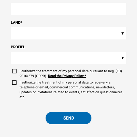
LAND
*
▾
PROFIEL
▾
I authorize the treatment of my personal data pursuant to Reg. (EU)
2016/679 (GDPR).
Read the Privacy Policy
*
I authorize the treatment of my personal data to receive, via
telephone or email, commercial communications, newsletters,
updates or invitations related to events, satisfaction questionnaires,
etc.
SEND