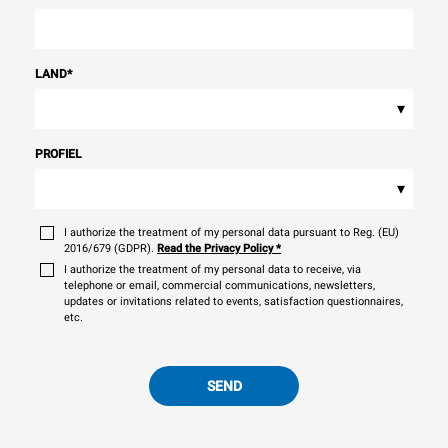
LAND
*
▾
PROFIEL
▾
I authorize the treatment of my personal data pursuant to Reg. (EU)
2016/679 (GDPR).
Read the Privacy Policy
*
I authorize the treatment of my personal data to receive, via
telephone or email, commercial communications, newsletters,
updates or invitations related to events, satisfaction questionnaires,
etc.
SEND