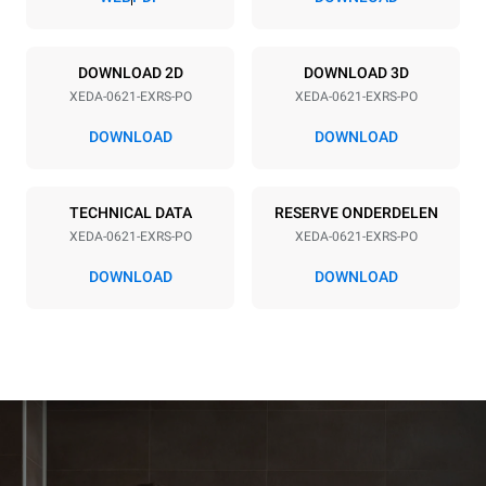
Power supply
DOWNLOAD 2D
DOWNLOAD 3D
XEDA-0621-EXRS-PO
XEDA-0621-EXRS-PO
Voltage
Electric power
380-415V 3N~ / 220-240V
23,1 kW
DOWNLOAD
DOWNLOAD
3~
Frequency
Stekkertype
50 / 60 Hz
NIET INBEGREPEN
TECHNICAL DATA
RESERVE ONDERDELEN
XEDA-0621-EXRS-PO
XEDA-0621-EXRS-PO
DOWNLOAD
DOWNLOAD
*
Verbruik in kwh en co2-uitstoot
Verbruik in kWh
CO2-uitstoot
91 kWh/dag
0 Kg CO2/dag
De schatting omvat alleen
de directe emissies die
door de oven worden
geproduceerd. Indirecte
emissies zijn afhankelijk
van de energiemix van het
elektriciteitsnet waarop de