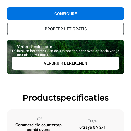
CONFIGURE
PROBEER HET GRATIS
Verbruik calculator
Bereken het verbruik en de uitstoot van deze oven op basis van je
gebruiksgewoonten.
VERBRUIK BEREKENEN
Productspecificaties
Type
Trays
Commerciële countertop
6 trays GN 2/1
combi ovens