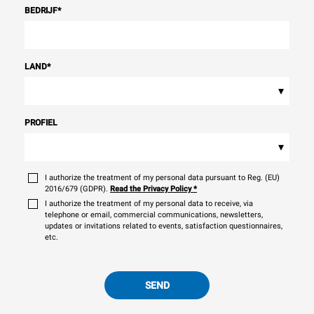
BEDRIJF
*
LAND
*
▾
PROFIEL
▾
I authorize the treatment of my personal data pursuant to Reg. (EU)
2016/679 (GDPR).
Read the Privacy Policy
*
I authorize the treatment of my personal data to receive, via
telephone or email, commercial communications, newsletters,
updates or invitations related to events, satisfaction questionnaires,
etc.
SEND