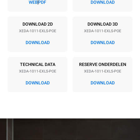
WEB
PDF
DOWNLOAD
Power supply
DOWNLOAD 2D
DOWNLOAD 3D
XEDA-1011-EXLS-POE
XEDA-1011-EXLS-POE
Voltage
Electric power
380-415V 3N~ / 220-240V
19,6 kW
DOWNLOAD
DOWNLOAD
3~
Frequency
Stekkertype
50 / 60 Hz
NIET INBEGREPEN
TECHNICAL DATA
RESERVE ONDERDELEN
XEDA-1011-EXLS-POE
XEDA-1011-EXLS-POE
DOWNLOAD
DOWNLOAD
*
Verbruik in kwh en co2-uitstoot
Verbruik in kWh
CO2-uitstoot
38,8 kWh/dag
0 Kg CO2/dag
De schatting omvat alleen
de directe emissies die
door de oven worden
geproduceerd. Indirecte
emissies zijn afhankelijk
van de energiemix van het