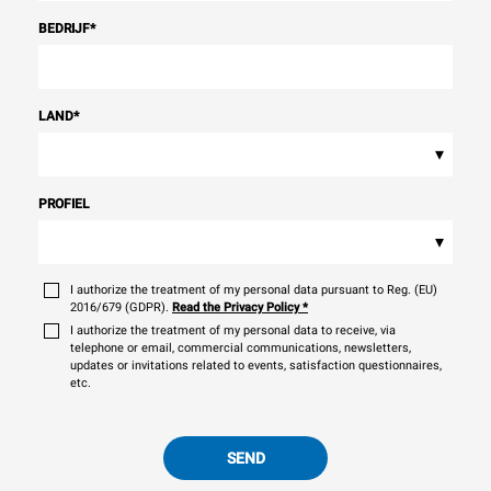
BEDRIJF
*
LAND
*
▾
PROFIEL
▾
I authorize the treatment of my personal data pursuant to Reg. (EU)
2016/679 (GDPR).
Read the Privacy Policy
*
I authorize the treatment of my personal data to receive, via
telephone or email, commercial communications, newsletters,
updates or invitations related to events, satisfaction questionnaires,
etc.
SEND