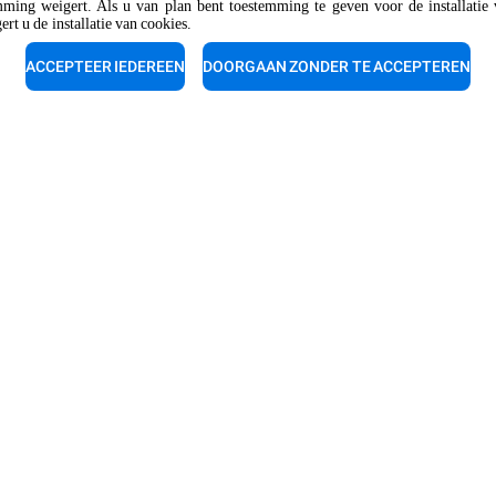
mming weigert. Als u van plan bent toestemming te geven voor de installatie 
t u de installatie van cookies.
The job position is open to candidate
opportunity regulations.
ACCEPTEER IEDEREEN
DOORGAAN ZONDER TE ACCEPTEREN
land
pondersteuning
Technische ondersteun
 experts voor een gratis
Onze technici staan klaar om u
helpen. Bel ze gerust.
1 70 700 6170
+31 70 700 6170
IRES
UNOX WERELD
sories
Onze vestigingen wereldwijd
voor automatisch wassen