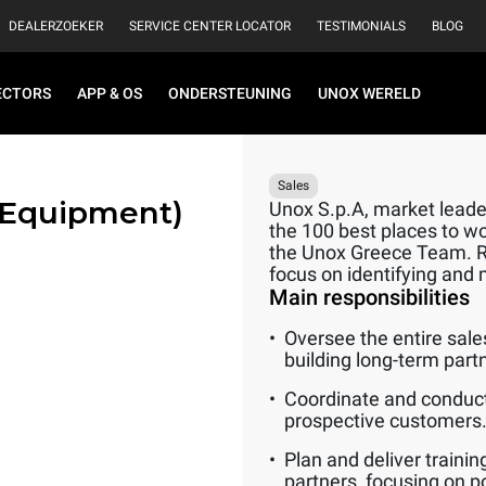
DEALERZOEKER
SERVICE CENTER LOCATOR
TESTIMONIALS
BLOG
ECTORS
APP & OS
ONDERSTEUNING
UNOX WERELD
Sales
 Equipment)
Unox S.p.A, market leader
the 100 best places to wo
the Unox Greece Team. Rep
focus on identifying and 
Main responsibilities
Oversee the entire sale
building long-term part
Coordinate and conduct
prospective customers
Plan and deliver traini
partners, focusing on p