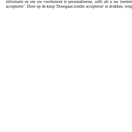
informatie en om uw voorkeuren te personaliseren, zelfs als u uw toeste
accepteren". Door op de knop 'Doorgaan zonder accepteren' te drukken, weiger
SOLLICITEER
Contactgegevens voor Unox Neder
Belgium | Netherlands
Algemene vragen
Verkoo
Stuur ons een e-mail, wij nemen zo
Bel onze
snel mogelijk contact met u op.
consult.
info.nederland@unox.com
+3
PRODUCTS
ACCESSO
Alle producten
All the acces
Commerciële combi ovens
Detergenten 