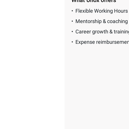
What Unox offers
Flexible Working Hours
Mentorship & coaching
Career growth & traini
Expense reimbursemen