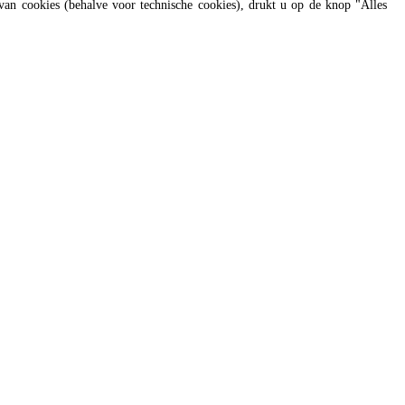
van cookies (behalve voor technische cookies), drukt u op de knop "Alles
s of all genders and gender identities, in compliance with current equal
ing
Kookondersteuning
 te
Onze bedrijfschefs helpen u graag en
reageren spoedig.
cooking.support@unox.com
ONDERSTEUNING
Unox garantie
Dealerzoeker