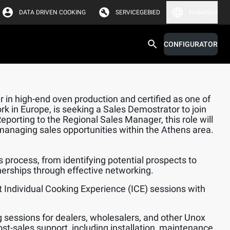
DATA DRIVEN COOKING
SERVICEGEBIED
Nederland
CONFIGURATOR
 in high-end oven production and certified as one of
rk in Europe, is seeking a Sales Demostrator to join
orting to the Regional Sales Manager, this role will
managing sales opportunities within the Athens area.
s process, from identifying potential prospects to
nerships through effective networking.
 Individual Cooking Experience (ICE) sessions with
.
ng sessions for dealers, wholesalers, and other Unox
ost-sales support, including installation, maintenance,