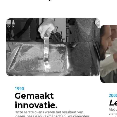
1990
Gemaakt
200
L
innovatie.
Met d
Onze eerste ovens waren het resultaat van
verho
ideeën, passie en vakmanschap. We creëerden