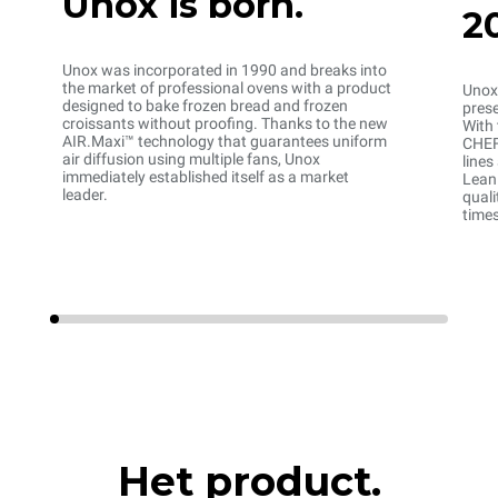
Unox is born.
2
Unox was incorporated in 1990 and breaks into
the market of professional ovens with a product
Unox 
designed to bake frozen bread and frozen
prese
croissants without proofing. Thanks to the new
With 
AIR.Maxi™ technology that guarantees uniform
CHEF
air diffusion using multiple fans, Unox
lines
immediately established itself as a market
Lean
leader.
quali
time
Het product.