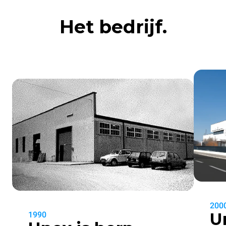
Het bedrijf.
200
U
1990