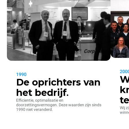
200
1990
W
De oprichters van
k
het bedrijf
.
t
Efficientie, optimalisatie en
doorzettingsvermogen. Deze waarden zijn sinds
Wij z
1990 niet veranderd.
winne