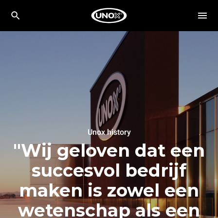
Unox history
"Wij geloven dat een
succesvol bedrijf
maken is zowel een
wetenschap als een