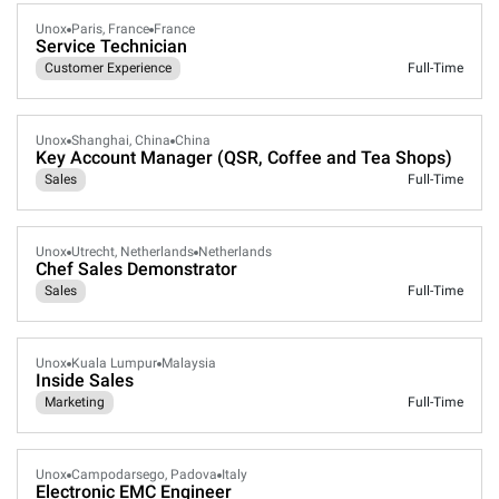
Unox
Paris, France
France
Service Technician
Customer Experience
Full-Time
Unox
Shanghai, China
China
Key Account Manager (QSR, Coffee and Tea Shops)
Sales
Full-Time
Unox
Utrecht, Netherlands
Netherlands
Chef Sales Demonstrator
Sales
Full-Time
Unox
Kuala Lumpur
Malaysia
Inside Sales
Marketing
Full-Time
Unox
Campodarsego, Padova
Italy
Electronic EMC Engineer