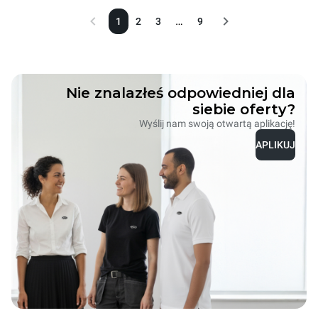
…
1
2
3
9
Nie znalazłeś odpowiedniej dla
siebie oferty?
Wyślij nam swoją otwartą aplikację!
APLIKUJ