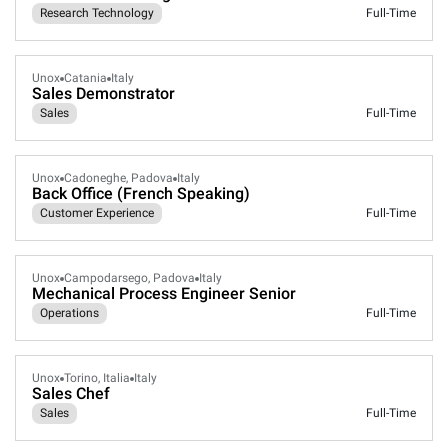
Research Technology
Full-Time
Unox
Catania
Italy
Sales Demonstrator
Sales
Full-Time
Unox
Cadoneghe, Padova
Italy
Back Office (French Speaking)
Customer Experience
Full-Time
Unox
Campodarsego, Padova
Italy
Mechanical Process Engineer Senior
Operations
Full-Time
Unox
Torino, Italia
Italy
Sales Chef
Sales
Full-Time