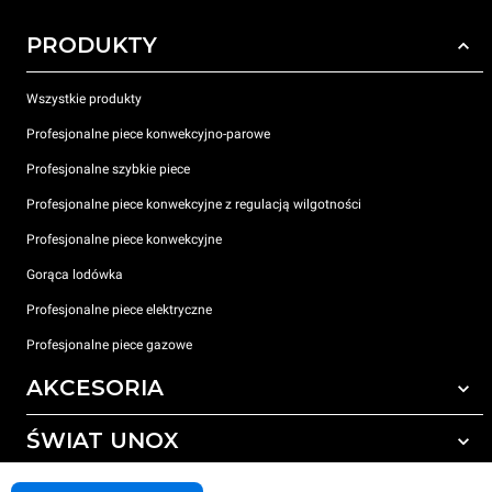
PRODUKTY
Wszystkie produkty
Profesjonalne piece konwekcyjno-parowe
Profesjonalne szybkie piece
Profesjonalne piece konwekcyjne z regulacją wilgotności
Profesjonalne piece konwekcyjne
Gorąca lodówka
Profesjonalne piece elektryczne
Profesjonalne piece gazowe
AKCESORIA
ŚWIAT UNOX
Wszystkie akcesoria
Detergenty do czyszczenia automatycznego