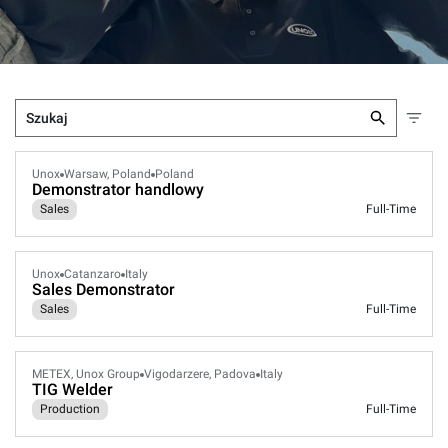
Unox
Warsaw, Poland
Poland
Demonstrator handlowy
Sales
Full-Time
Unox
Catanzaro
Italy
Sales Demonstrator
Sales
Full-Time
METEX, Unox Group
Vigodarzere, Padova
Italy
TIG Welder
Production
Full-Time