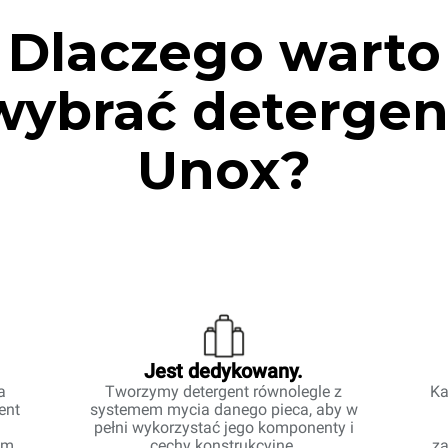
Dlaczego warto
wybrać detergen
Unox?
Jest dedykowany.
a
Tworzymy detergent równolegle z
Ka
ent
systemem mycia danego pieca, aby w
pełni wykorzystać jego komponenty i
em
cechy konstrukcyjne.
za