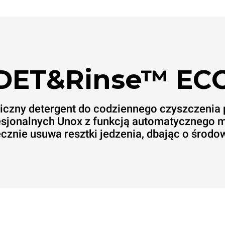
DET&Rinse™ EC
iczny detergent do codziennego czyszczenia
esjonalnych Unox z funkcją automatycznego m
cznie usuwa resztki jedzenia, dbając o środo