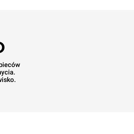
O
 pieców
ycia.
wisko.