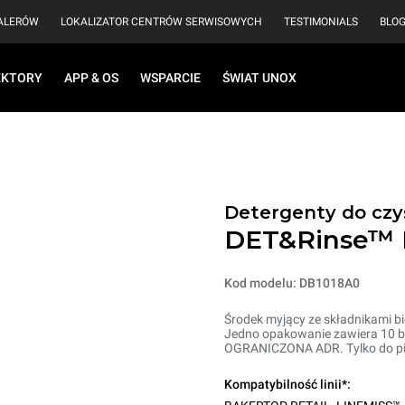
EALERÓW
LOKALIZATOR CENTRÓW SERWISOWYCH
TESTIMONIALS
BLO
EKTORY
APP & OS
WSPARCIE
ŚWIAT UNOX
Detergenty do cz
DET&Rinse™
Kod modelu: DB1018A0
Środek myjący ze składnikami 
Jedno opakowanie zawiera 10 but
OGRANICZONA ADR. Tylko do p
Kompatybilność linii*: