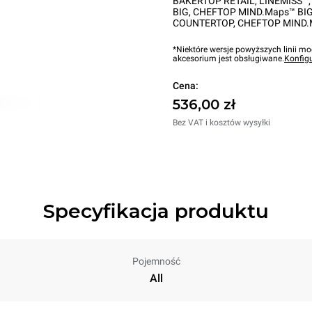
BAKERTOP RETAIL
,
LINEMISS™
BIG
,
CHEFTOP MIND.Maps™ BI
COUNTERTOP
,
CHEFTOP MIND.
*Niektóre wersje powyższych linii mo
akcesorium jest obsługiwane.
Konfig
Cena:
536,00 zł
Bez VAT i kosztów wysyłki
Specyfikacja produktu
Pojemność
All