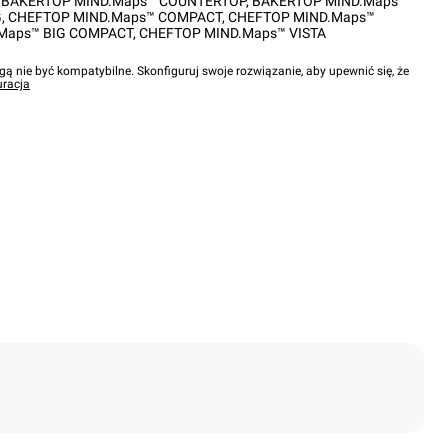
,
BAKERTOP MIND.Maps™ COUNTERTOP
,
BAKERTOP MIND.Maps™
G
,
CHEFTOP MIND.Maps™ COMPACT
,
CHEFTOP MIND.Maps™
Maps™ BIG COMPACT
,
CHEFTOP MIND.Maps™ VISTA
gą nie być kompatybilne. Skonfiguruj swoje rozwiązanie, aby upewnić się, że
uracja