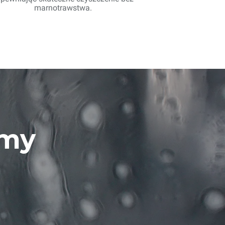
marnotrawstwa.
emy