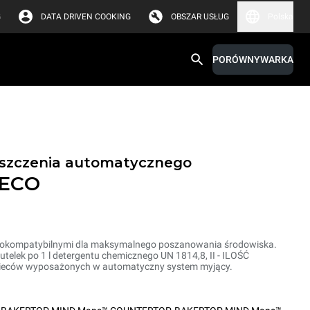
G
DATA DRIVEN COOKING
OBSZAR USŁUG
Polska
PORÓWNYWARKA
yszczenia automatycznego
 ECO
biokompatybilnymi dla maksymalnego poszanowania środowiska.
elek po 1 l detergentu chemicznego UN 1814,8, II - ILOŚĆ
ieców wyposażonych w automatyczny system myjący.