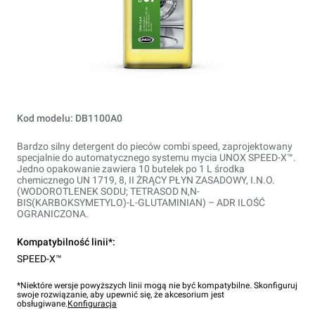
Kod modelu: DB1100A0
Bardzo silny detergent do pieców combi speed, zaprojektowany
specjalnie do automatycznego systemu mycia UNOX SPEED-X™.
Jedno opakowanie zawiera 10 butelek po 1 L środka
chemicznego UN 1719, 8, II ŻRĄCY PŁYN ZASADOWY, I.N.O.
(WODOROTLENEK SODU; TETRASOD N,N-
BIS(KARBOKSYMETYLO)-L-GLUTAMINIAN) – ADR ILOŚĆ
OGRANICZONA.
Kompatybilność linii*:
SPEED-X™
*Niektóre wersje powyższych linii mogą nie być kompatybilne. Skonfiguruj
swoje rozwiązanie, aby upewnić się, że akcesorium jest
obsługiwane.
Konfiguracja