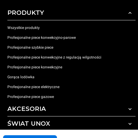
PRODUKTY
Wszystkie produkty
Profesjonalne piece konwekcyjno-parowe
Profesjonalne szybkie piece
Profesjonalne piece konwekcyjne z regulacją wilgotności
Profesjonalne piece konwekcyjne
Gorąca lodówka
Profesjonalne piece elektryczne
Profesjonalne piece gazowe
AKCESORIA
ŚWIAT UNOX
Wszystkie akcesoria
Detergenty do czyszczenia automatycznego