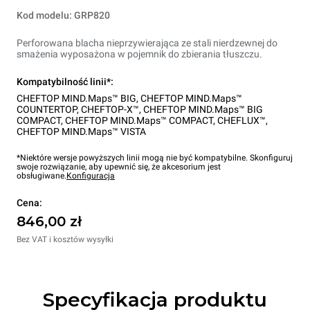
Kod modelu: GRP820
Perforowana blacha nieprzywierająca ze stali nierdzewnej do
smażenia wyposażona w pojemnik do zbierania tłuszczu.
Kompatybilność linii*:
CHEFTOP MIND.Maps™ BIG
,
CHEFTOP MIND.Maps™
COUNTERTOP
,
CHEFTOP-X™
,
CHEFTOP MIND.Maps™ BIG
COMPACT
,
CHEFTOP MIND.Maps™ COMPACT
,
CHEFLUX™
,
CHEFTOP MIND.Maps™ VISTA
*Niektóre wersje powyższych linii mogą nie być kompatybilne. Skonfiguruj
swoje rozwiązanie, aby upewnić się, że akcesorium jest
obsługiwane.
Konfiguracja
Cena:
846,00 zł
Bez VAT i kosztów wysyłki
Specyfikacja produktu