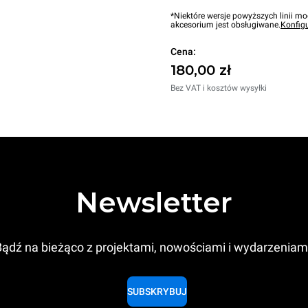
*Niektóre wersje powyższych linii mo
akcesorium jest obsługiwane.
Konfig
Cena:
180,00 zł
Bez VAT i kosztów wysyłki
Newsletter
ądź na bieżąco z projektami, nowościami i wydarzeniam
SUBSKRYBUJ