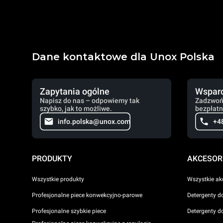
Dane kontaktowe dla Unox Polska
Zapytania ogólne
Wsparc
Napisz do nas – odpowiemy tak
Zadzwoń
szybko, jak to możliwe.
bezpłatn
info.polska@unox.com
+4
PRODUKTY
AKCESOR
Wszystkie produkty
Wszystkie ak
Profesjonalne piece konwekcyjno-parowe
Detergenty d
Profesjonalne szybkie piece
Detergenty d