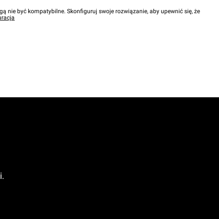
gą nie być kompatybilne. Skonfiguruj swoje rozwiązanie, aby upewnić się, że
uracja
i.