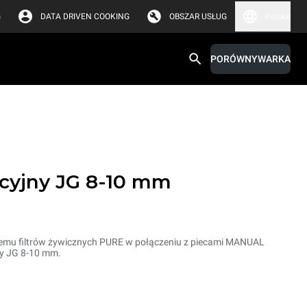
G
DATA DRIVEN COOKING
OBSZAR USŁUG
Polska
PORÓWNYWARKA
cyjny JG 8-10 mm
mu filtrów żywicznych PURE w połączeniu z piecami MANUAL
ny JG 8-10 mm.