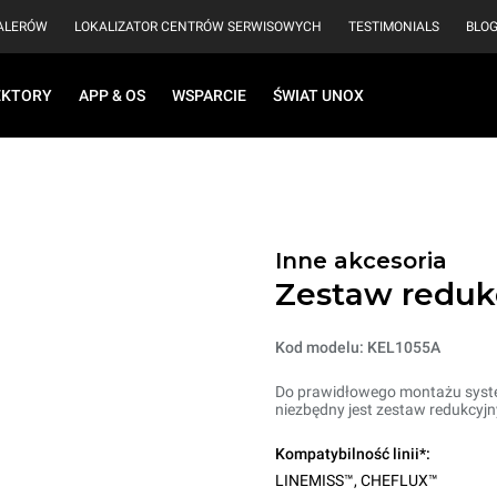
EALERÓW
LOKALIZATOR CENTRÓW SERWISOWYCH
TESTIMONIALS
BLO
EKTORY
APP & OS
WSPARCIE
ŚWIAT UNOX
Inne akcesoria
Zestaw reduk
Kod modelu: KEL1055A
Do prawidłowego montażu syste
niezbędny jest zestaw redukcyj
Kompatybilność linii*:
LINEMISS™
,
CHEFLUX™