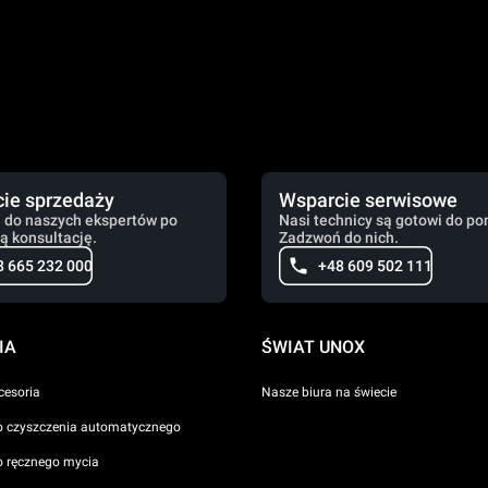
ie sprzedaży
Wsparcie serwisowe
 do naszych ekspertów po
Nasi technicy są gotowi do po
ą konsultację.
Zadzwoń do nich.
8 665 232 000
+48 609 502 111
IA
ŚWIAT UNOX
cesoria
Nasze biura na świecie
o czyszczenia automatycznego
o ręcznego mycia