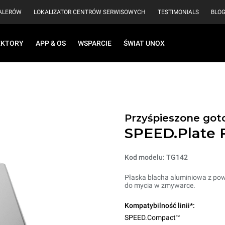
EALERÓW
LOKALIZATOR CENTRÓW SERWISOWYCH
TESTIMONIALS
BLO
EKTORY
APP & OS
WSPARCIE
ŚWIAT UNOX
Przyśpieszone got
SPEED.Plate 
Kod modelu: TG142
Płaska blacha aluminiowa z powł
do mycia w zmywarce.
Kompatybilność linii*:
SPEED.Compact™