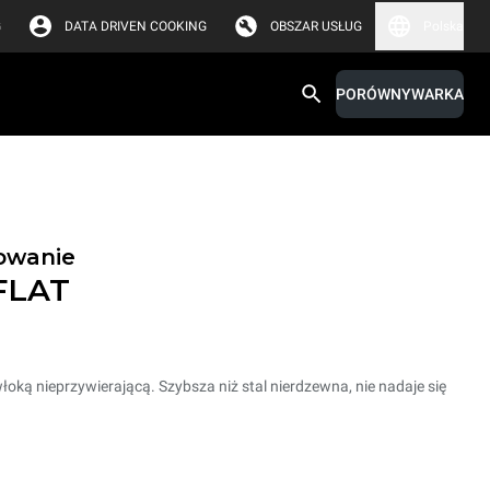
G
DATA DRIVEN COOKING
OBSZAR USŁUG
Polska
PORÓWNYWARKA
owanie
FLAT
oką nieprzywierającą. Szybsza niż stal nierdzewna, nie nadaje się