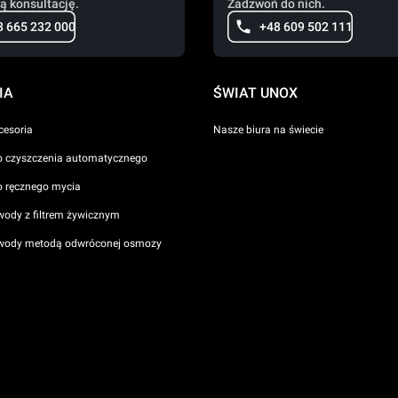
ą konsultację.
Zadzwoń do nich.
8 665 232 000
+48 609 502 111
IA
ŚWIAT UNOX
cesoria
Nasze biura na świecie
o czyszczenia automatycznego
o ręcznego mycia
wody z filtrem żywicznym
 wody metodą odwróconej osmozy