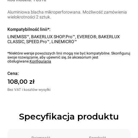
Aluminiowa blacha mikroperforowana. Możliwość zamówienia
wielokrotności 2 sztuk.
Kompatybilność linii*:
LINEMISS™
,
BAKERLUX SHOP.Pro™
,
EVEREO®
,
BAKERLUX
CLASSIC
,
SPEED.Pro™
,
LINEMICRO™
*Niektóre wersje powyższych linii mogą nie być kompatybilne. Skonfiguruj
swoje rozwiązanie, aby upewnić się, że akcesorium jest
obsługiwane.
Konfiguracja
Cena:
108,00 zł
Bez VAT i kosztów wysyłki
Specyfikacja produktu
Pojemność
Szerokość