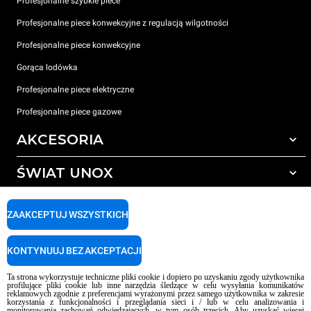
Profesjonalne szybkie piece
Profesjonalne piece konwekcyjne z regulacją wilgotności
Profesjonalne piece konwekcyjne
Gorąca lodówka
Profesjonalne piece elektryczne
Profesjonalne piece gazowe
AKCESORIA
ŚWIAT UNOX
Wszystkie akcesoria
Detergenty do czyszczenia automatycznego
WSPARCIE
Nasze biura na świecie
ZAAKCEPTUJ WSZYSTKICH
Detergenty do ręcznego mycia
Uzdatnianie wody z filtrem żywicznym
Gwarancja Unox
KONTYNUUJ BEZ AKCEPTACJI
Uzdatnianie wody metodą odwróconej osmozy
LOKALIZATOR DEALERÓW
Ta strona wykorzystuje techniczne pliki cookie i dopiero po uzyskaniu zgody użytkownika
LOKALIZATOR CENTRÓW SERWISOWYCH
profilujące pliki cookie lub inne narzędzia śledzące w celu wysyłania komunikatów
reklamowych zgodnie z preferencjami wyrażonymi przez samego użytkownika w zakresie
AI Content Disclaimer
Privacy policy
Cookie policy
korzystania z funkcjonalności i przeglądania sieci i / lub w celu analizowania i
monitorowania zachowań odwiedzających, w tym osób trzecich. Aby uzyskać więcej