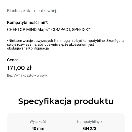
Blacha ze stali nierdzewnej.
Kompatybilność linii*:
CHEFTOP MIND.Maps™ COMPACT
,
SPEED-X™
*Niektóre wersje powyższych linii mogą nie być kompatybilne. Skonfiguruj
swoje rozwiązanie, aby upewnić się, że akcesorium jest
obsługiwane.
Konfiguracja
Cena:
171,00 zł
Bez VAT i kosztów wysyłki
Specyfikacja produktu
Wysokość
Kompatybilny z
40 mm
GN 2/3