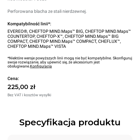
Perforowana blacha ze stali nierdzewnej.
Kompatybilność linii*:
EVEREO®
,
CHEFTOP MIND.Maps™ BIG
,
CHEFTOP MIND.Maps™
COUNTERTOP
,
CHEFTOP-X™
,
CHEFTOP MIND.Maps™ BIG
COMPACT
,
CHEFTOP MIND.Maps™ COMPACT
,
CHEFLUX™
,
CHEFTOP MIND.Maps™ VISTA
*Niektóre wersje powyższych linii mogą nie być kompatybilne. Skonfiguruj
swoje rozwiązanie, aby upewnić się, że akcesorium jest
obsługiwane.
Konfiguracja
Cena:
225,00 zł
Bez VAT i kosztów wysyłki
Specyfikacja produktu