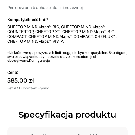
Perforowana blacha ze stali nierdzewnej.
Kompatybilność linii*:
CHEFTOP MIND.Maps™ BIG
,
CHEFTOP MIND.Maps™
COUNTERTOP
,
CHEFTOP-X™
,
CHEFTOP MIND.Maps™ BIG
COMPACT
,
CHEFTOP MIND.Maps™ COMPACT
,
CHEFLUX™
,
CHEFTOP MIND.Maps™ VISTA
*Niektóre wersje powyższych linii mogą nie być kompatybilne. Skonfiguruj
swoje rozwiązanie, aby upewnić się, że akcesorium jest
obsługiwane.
Konfiguracja
Cena:
585,00 zł
Bez VAT i kosztów wysyłki
Specyfikacja produktu