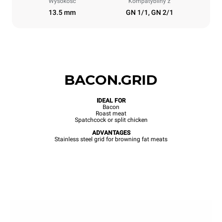
Wysokość
Kompatybilny z
13.5 mm
GN 1/1, GN 2/1
BACON.GRID
IDEAL FOR
Bacon
Roast meat
Spatchcock or split chicken
ADVANTAGES
Stainless steel grid for browning fat meats