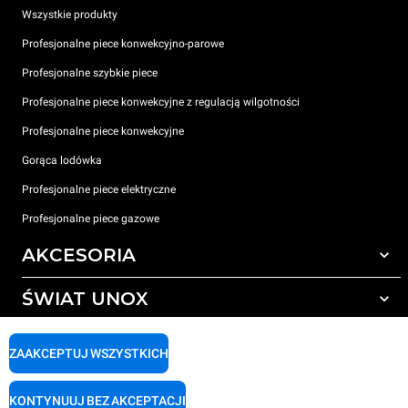
Wszystkie produkty
Profesjonalne piece konwekcyjno-parowe
Profesjonalne szybkie piece
Profesjonalne piece konwekcyjne z regulacją wilgotności
Profesjonalne piece konwekcyjne
Gorąca lodówka
Profesjonalne piece elektryczne
Profesjonalne piece gazowe
AKCESORIA
ŚWIAT UNOX
Wszystkie akcesoria
Detergenty do czyszczenia automatycznego
WSPARCIE
Nasze biura na świecie
ZAAKCEPTUJ WSZYSTKICH
Detergenty do ręcznego mycia
Uzdatnianie wody z filtrem żywicznym
Gwarancja Unox
KONTYNUUJ BEZ AKCEPTACJI