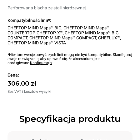
Perforowana blacha ze stali nierdzewnej.
Kompatybilność linii*:
CHEFTOP MIND.Maps™ BIG
,
CHEFTOP MIND.Maps™
COUNTERTOP
,
CHEFTOP-X™
,
CHEFTOP MIND.Maps™ BIG
COMPACT
,
CHEFTOP MIND.Maps™ COMPACT
,
CHEFLUX™
,
CHEFTOP MIND.Maps™ VISTA
*Niektóre wersje powyższych linii mogą nie być kompatybilne. Skonfiguruj
swoje rozwiązanie, aby upewnić się, że akcesorium jest
obsługiwane.
Konfiguracja
Cena:
306,00 zł
Bez VAT i kosztów wysyłki
Specyfikacja produktu