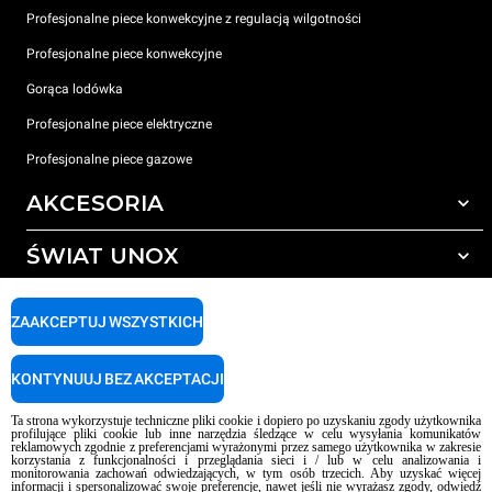
Profesjonalne piece konwekcyjne z regulacją wilgotności
Profesjonalne piece konwekcyjne
Gorąca lodówka
Profesjonalne piece elektryczne
Profesjonalne piece gazowe
AKCESORIA
ŚWIAT UNOX
Wszystkie akcesoria
Detergenty do czyszczenia automatycznego
WSPARCIE
Nasze biura na świecie
ZAAKCEPTUJ WSZYSTKICH
Detergenty do ręcznego mycia
Uzdatnianie wody z filtrem żywicznym
Gwarancja Unox
KONTYNUUJ BEZ AKCEPTACJI
Uzdatnianie wody metodą odwróconej osmozy
LOKALIZATOR DEALERÓW
Ta strona wykorzystuje techniczne pliki cookie i dopiero po uzyskaniu zgody użytkownika
LOKALIZATOR CENTRÓW SERWISOWYCH
profilujące pliki cookie lub inne narzędzia śledzące w celu wysyłania komunikatów
reklamowych zgodnie z preferencjami wyrażonymi przez samego użytkownika w zakresie
AI Content Disclaimer
Privacy policy
Cookie policy
korzystania z funkcjonalności i przeglądania sieci i / lub w celu analizowania i
monitorowania zachowań odwiedzających, w tym osób trzecich. Aby uzyskać więcej
Copyright 2026 UNOX S.p.A. Wszelkie prawa zastrzeżone. Imp. Reg. Padwa
informacji i spersonalizować swoje preferencje, nawet jeśli nie wyrażasz zgody, odwiedź