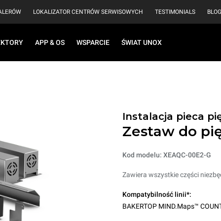
EALERÓW
LOKALIZATOR CENTRÓW SERWISOWYCH
TESTIMONIALS
BLO
EKTORY
APP & OS
WSPARCIE
ŚWIAT UNOX
Instalacja pieca p
Zestaw do pi
Kod modelu: XEAQC-00E2-G
Zawiera wszystkie części niezbę
Kompatybilność linii*:
BAKERTOP MIND.Maps™ COUN