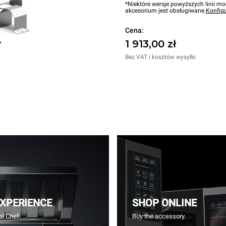
*Niektóre wersje powyższych linii mo
akcesorium jest obsługiwane.
Konfig
Cena:
1 913,00 zł
Bez VAT i kosztów wysyłki
EXPERIENCE
SHOP ONLINE
l Chef.
Buy the accessory.