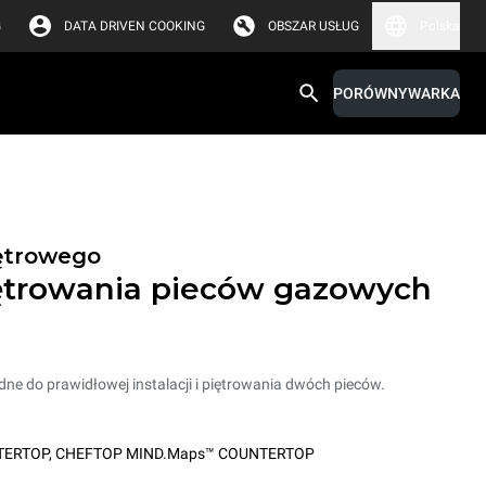
G
DATA DRIVEN COOKING
OBSZAR USŁUG
Polska
PORÓWNYWARKA
iętrowego
ętrowania pieców gazowych
dne do prawidłowej instalacji i piętrowania dwóch pieców.
TERTOP
,
CHEFTOP MIND.Maps™ COUNTERTOP