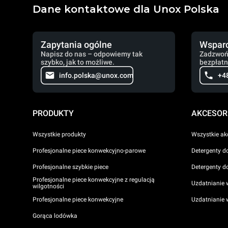
Dane kontaktowe dla Unox Polska
Zapytania ogólne
Wsparc
Napisz do nas – odpowiemy tak
Zadzwoń
szybko, jak to możliwe.
bezpłatn
info.polska@unox.com
+4
PRODUKTY
AKCESOR
Wszystkie produkty
Wszystkie ak
Profesjonalne piece konwekcyjno-parowe
Detergenty d
Profesjonalne szybkie piece
Detergenty d
Profesjonalne piece konwekcyjne z regulacją
Uzdatnianie 
wilgotności
Profesjonalne piece konwekcyjne
Uzdatnianie
Gorąca lodówka