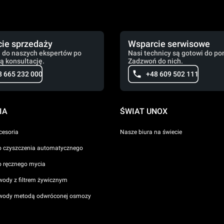
ie sprzedaży
Wsparcie serwisowe
 do naszych ekspertów po
Nasi technicy są gotowi do po
ą konsultację.
Zadzwoń do nich.
8 665 232 000
+48 609 502 111
IA
ŚWIAT UNOX
cesoria
Nasze biura na świecie
o czyszczenia automatycznego
o ręcznego mycia
wody z filtrem żywicznym
 wody metodą odwróconej osmozy