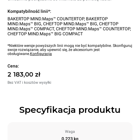
Kompatybilność linii*:
BAKERTOP MIND.Maps™ COUNTERTOP
,
BAKERTOP
MIND.Maps™ BIG
,
CHEFTOP MIND.Maps™ BIG
,
CHEFTOP
MIND.Maps™ COMPACT
,
CHEFTOP MIND.Maps™ COUNTERTOP
,
CHEFTOP MIND.Maps™ BIG COMPACT
*Niektóre wersje powyższych linii mogą nie być kompatybilne. Skonfiguruj
swoje rozwiązanie, aby upewnić się, że akcesorium jest
obsługiwane.
Konfiguracja
Cena:
2 183,00 zł
Bez VAT i kosztów wysyłki
Specyfikacja produktu
Waga
0.223 kg