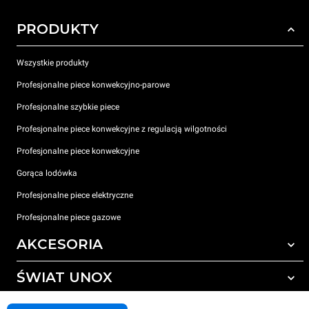
PRODUKTY
Wszystkie produkty
Profesjonalne piece konwekcyjno-parowe
Profesjonalne szybkie piece
Profesjonalne piece konwekcyjne z regulacją wilgotności
Profesjonalne piece konwekcyjne
Gorąca lodówka
Profesjonalne piece elektryczne
Profesjonalne piece gazowe
AKCESORIA
ŚWIAT UNOX
Wszystkie akcesoria
Detergenty do czyszczenia automatycznego